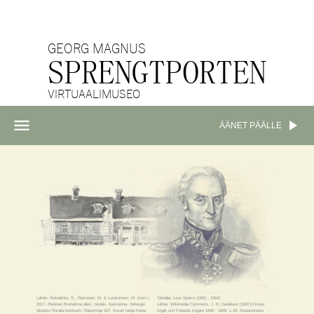
GEORG MAGNUS
SPRENGTPORTEN
VIRTUAALIMUSEO
ÄÄNET PÄÄLLE
Lähde
: Riukulehto, S., Rantanen, M. & Luostarinen, M. (toim.)
Taiteilija
: Lous Sparre (1863 - 1964)
2017. Ristiinan Brahelinna eilen, tänään, huomenna. Helsingin
Lähde
: Wikimedia Commons. J. R. Danielson (1897):Finska
yliopisto Ruralia-instituutti. Raportteja 167. Kuvan tekijä Maria
kriget och Finlands krigare 1808 - 1809. s.28. Museovirasto