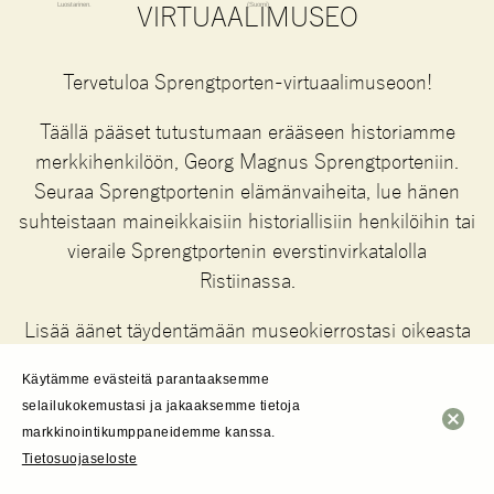
Luostarinen.
(Suomi)
VIRTUAALIMUSEO
Tervetuloa Sprengtporten-virtuaalimuseoon!
Täällä pääset tutustumaan erääseen historiamme
merkkihenkilöön, Georg Magnus Sprengtporteniin.
Seuraa Sprengtportenin elämänvaiheita, lue hänen
suhteistaan maineikkaisiin historiallisiin henkilöihin tai
vieraile Sprengtportenin everstinvirkatalolla
Ristiinassa.
Lisää äänet täydentämään museokierrostasi oikeasta
yläreunasta!
Käytämme evästeitä parantaaksemme
selailukokemustasi ja jakaaksemme tietoja
KÄY SISÄÄN
!
markkinointikumppaneidemme kanssa
.
Tietosuojaseloste